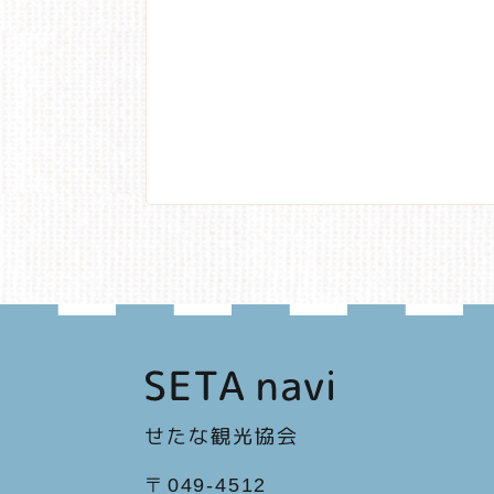
〒049-4512