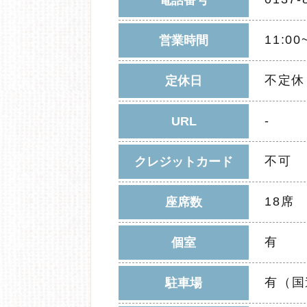
電話番号
11:
営業時間
不定休
定休日
-
URL
不可
クレジットカード
18席
座席数
有
個室
有（国
駐車場