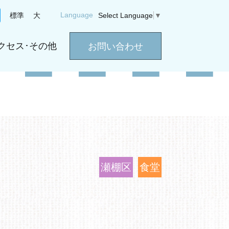
Language
標準
大
Select Language
▼
クセス･その他
お問い合わせ
瀬棚区
食堂